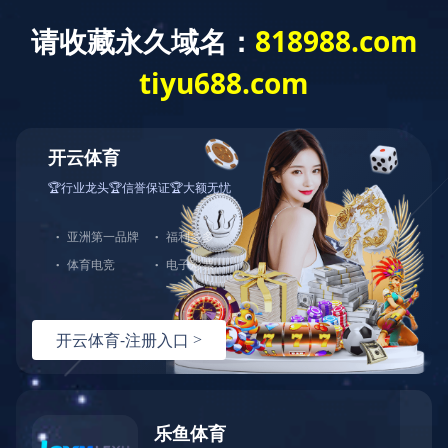
开元体育-开元（中国）
媒体聚焦
开元体育-开元（中国）
>
开元体育-开元（中国）
>
媒体聚焦
转场胶东，青岛航空展开“新翼”飞向远方
2021 08 20
8月12日9：18，从青岛飞往南昌、遵义的QW9865起飞成功，标志