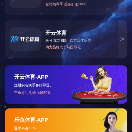
灯塔望海｜城市观察①：“碳中和”打开新能源万亿市场，青岛以
国资“先手棋”占得先机！
2021 04 14
不断进步的科技，改变着人类认知空间的方式，也在重塑着日新
月异的城市发展格局。自今年“两会”期间首次将“碳达峰、碳中
和”写入政府工作报告，这一领域便成为当下发展的热点。全球已
形成的“碳中和”共识将有力地引导长期投资向低碳领域配置，实
MORE +
现“碳中和”的目标意味着颠覆性的能源革命、科技革命和经济转
型。目光聚焦青岛，近年来，青岛将发展新能源产业作为实施新
旧动能转换、推动制造业高质量发展的重要支撑。通过出台《