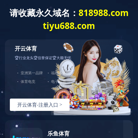
开元体育-开元（中国）
官路水库公司
开元体育-开元（中国）
-
产业布局
-
产业板块
-
官路水库公司
城金集团
创投公司
国际集团
新能源集团